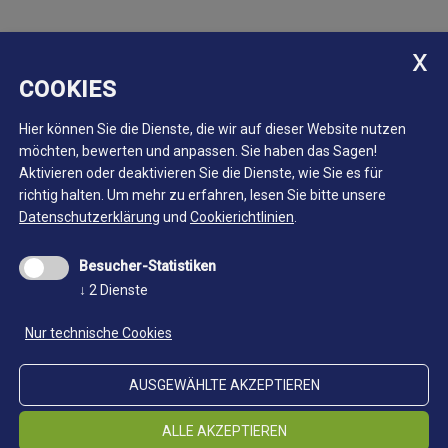
So finden Sie zu uns
COOKIES
Hier können Sie die Dienste, die wir auf dieser Website nutzen
Knappendorf auf 2.355m Meereshöhe -
möchten, bewerten und anpassen. Sie haben das Sagen!
nur zu Fuß erreichbar
Aktivieren oder deaktivieren Sie die Dienste, wie Sie es für
Der Standort Schneeberg liegt auf 2.355m Meereshöhe
richtig halten.
Um mehr zu erfahren, lesen Sie bitte unsere
Datenschutzerklärung
und
Cookierichtlinien
.
und ist nur zu Fuß auf gut begehbaren Wegen in knapp
zwei Stunden von der Timmelsjoch-Passstraße im
Besucher-Statistiken
Passeiertal oder in vier Stunden von Ridnaun/Maiern
↓
2
Dienste
aus erreichbar.
Nur technische Cookies
Schutzhütte Schneeberg
Tel.: +39 0473 932900 (nur während der Saison)
AUSGEWÄHLTE AKZEPTIEREN
info@schneeberghuette.it
ALLE AKZEPTIEREN
Rabenstein 52/53 I-39013