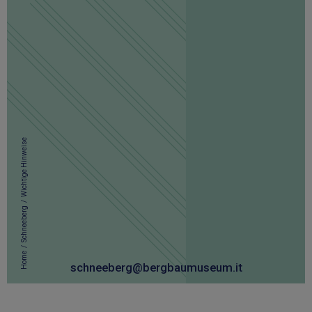
Wichtige Hinweise
/
Schneeberg
/
Home
schneeberg@bergbaumuseum.it