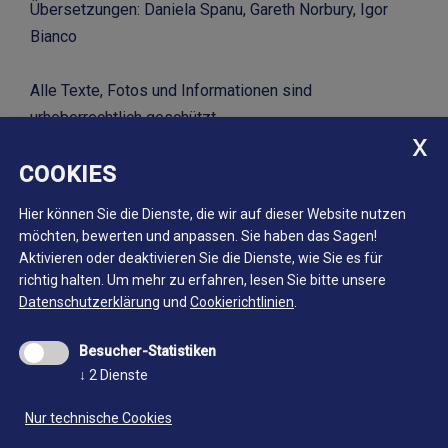
Übersetzungen: Daniela Spanu, Gareth Norbury, Igor
Bianco
Alle Texte, Fotos und Informationen sind
urheberrechtlich geschützt.
COOKIES
Landesmuseum Bergbau
Hier können Sie die Dienste, die wir auf dieser Website nutzen
möchten, bewerten und anpassen. Sie haben das Sagen!
Aktivieren oder deaktivieren Sie die Dienste, wie Sie es für
richtig halten.
Um mehr zu erfahren, lesen Sie bitte unsere
Datenschutzerklärung
und
Cookierichtlinien
.
Besucher-Statistiken
↓
2
Dienste
Nur technische Cookies