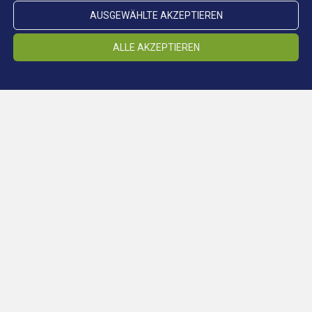
AUSGEWÄHLTE AKZEPTIEREN
ALLE AKZEPTIEREN
Standort Schneeberg
STANDORTE
Standort Ridnaun
Standort Steinhaus
Standort Prettau
Klimastollen
Cookieeinstellungen ändern
Vorträge
MUSEUM
Schulen
Presse
Cookieeinstellungen ändern
Bleiben Sie in Kontakt und melden Sie sich hier für
unseren Newsletter an!
E-Mail*