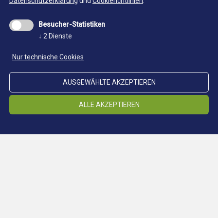
Datenschutzerklärung
und
Cookierichtlinien
.
Besucher-Statistiken
↓
2
Dienste
Nur technische Cookies
AUSGEWÄHLTE AKZEPTIEREN
ALLE AKZEPTIEREN
Standort Schneeberg
STANDORTE
Standort Ridnaun
Standort Steinhaus
Standort Prettau
Klimastollen
Cookieeinstellungen ändern