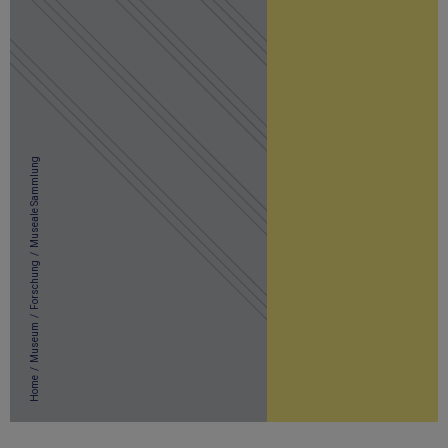
Museale Sammlung
/
Forschung
/
Museum
/
Home