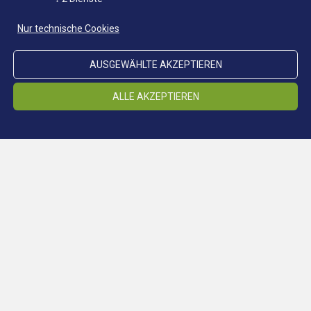
Nur technische Cookies
AUSGEWÄHLTE AKZEPTIEREN
ALLE AKZEPTIEREN
Samantha Schneider
Archiv, Sammlungsdepot
Tel. +39 0472 062922
Mail
samantha.schneider@bergbaumuseum.it