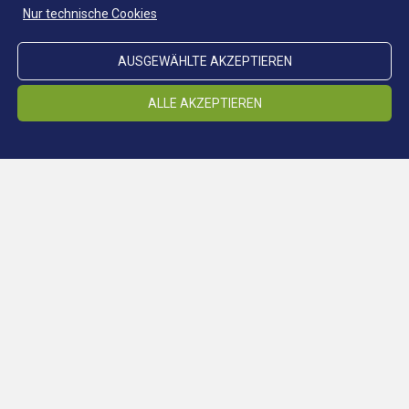
Nur technische Cookies
AUSGEWÄHLTE AKZEPTIEREN
ALLE AKZEPTIEREN
Standort Schneeberg
STANDORTE
Standort Ridnaun
Standort Steinhaus
Standort Prettau
Klimastollen