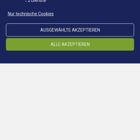
↓
2
Dienste
Nur technische Cookies
AUSGEWÄHLTE AKZEPTIEREN
ALLE AKZEPTIEREN
Standort Schneeberg
STANDORTE
Standort Ridnaun
Standort Steinhaus
Standort Prettau
Klimastollen
Cookieeinstellungen ändern
Vorträge
MUSEUM
Schulen
Presse
Cookieeinstellungen ändern