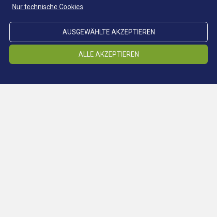
Nur technische Cookies
AUSGEWÄHLTE AKZEPTIEREN
ALLE AKZEPTIEREN
Standort Schneeberg
STANDORTE
Standort Ridnaun
Standort Steinhaus
Standort Prettau
Klimastollen
Cookieeinstellungen ändern
Vorträge
MUSEUM
Schulen
Presse
Cookieeinstellungen ändern