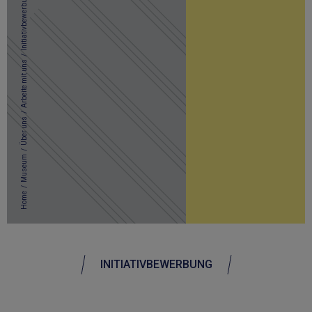
Initiativbewerbung
/
Arbeite mit uns
/
Über uns
/
Museum
/
Home
INITIATIVBEWERBUNG